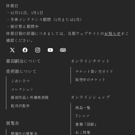
休館日
・12月31日、1月1日
・冬季メンテナンス期間（1月または2月）
・展示替え期間中
休館日程の詳細につきましては、当館ウェブサイトの
お知らせ
をご
確認ください。
X
Facebook
Instagram
YouTube
TripAdvisor
(Twitter)
藤田嗣治について
オンラインチケット
美術館について
チケット買い方ガイド
販売中のチケット
ごあいさつ
コレクション
オンラインショップ
藤田作品と所蔵美術館
軽井沢散歩
商品一覧
Tシャツ
展覧会
書籍「図録」
ねこ特集
開催中の展覧会