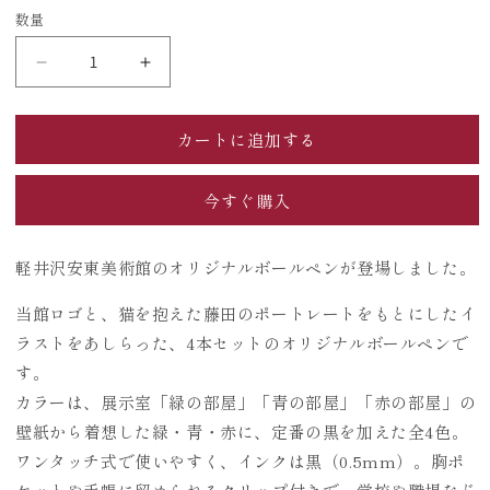
く
価
数量
格
ボ
ボ
ー
ー
ル
ル
カートに追加する
ペ
ペ
ン
ン
今すぐ購入
セ
セ
ッ
ッ
ト
ト
軽井沢安東美術館のオリジナルボールペンが登場しました。
4
4
本
本
当館ロゴと、猫を抱えた藤田のポートレートをもとにしたイ
（イ
（イ
ラストをあしらった、4本セットのオリジナルボールペンで
ン
ン
す。
ク
ク
カラーは、展示室「緑の部屋」「青の部屋」「赤の部屋」の
色：
色：
壁紙から着想した緑・青・赤に、定番の黒を加えた全4色。
ブ
ブ
ワンタッチ式で使いやすく、インクは黒（0.5mm）。胸ポ
ラ
ラ