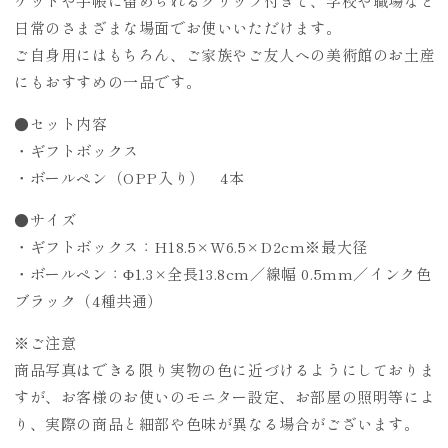
ケットや手帳に留められるクリップ付きで、学校や職場など
ッ
ッ
ク）
ク）
日常のさまざまな場面でお使いいただけます。
の
の
ご自身用にはもちろん、ご家族やご友人への美術館のお土産
数
数
にもおすすめの一品です。
量
量
を
を
●セット内容
減
増
・ギフトボックス
ら
や
・ボールペン（OPP入り） 4本
す
す
●サイズ
・ギフトボックス：H18.5×W6.5×D2cm※最大径
・ボールペン：Φ1.3×全長13.8cm／線幅 0.5mm／インク色
ブラック（4種共通）
※ご注意
商品写真はできる限り実物の色に近づけるようにしておりま
すが、お客様のお使いのモニター設定、お部屋の照明等によ
り、実際の商品と細部や色味が異なる場合がございます。