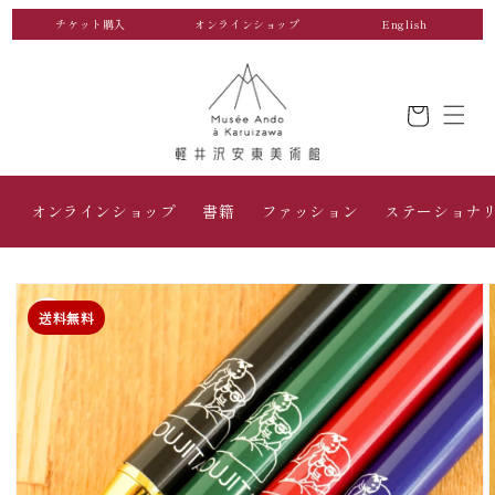
コンテ
ンツに
チケット購入
オンラインショップ
English
進む
カ
ー
ト
オンラインショップ
書籍
ファッション
ステーショナ
商品情
報にス
送料無料
キップ