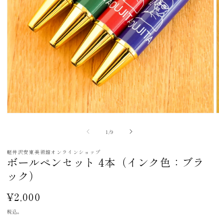
モ
ー
の
1
/
9
ダ
ル
で
軽井沢安東美術館オンラインショップ
ボールペンセット 4本（インク色：ブラ
メ
デ
ック）
ィ
ア
通
¥2,000
(1)
(
を
常
税込。
開